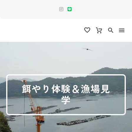
餌やり体験＆漁場見
学