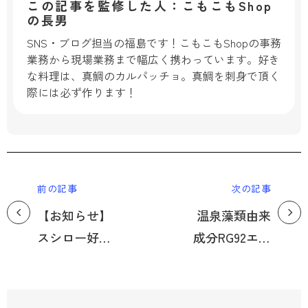
この記事を監修した人：こもこもShop
の長男
SNS・ブログ担当の福島です！こもこもShopの事務
業務から現場業務まで幅広く携わっています。好き
な料理は、真鯛のカルパッチョ。真鯛を刺身で頂く
際には必ず作ります！
前の記事
次の記事
【お知らせ】
温泉藻類由来
スシロー好き
成分RG92エキ
の皆様へお知
ス
らせ📢