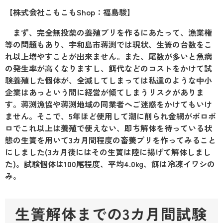
【株式会社こもこもShop：福島駿】
まず、完全無投薬の養殖ブリを作るにあたって、漁業権
等の問題もあり、宇和島市蒋渕では現状、生簀の台数をこ
れ以上増やすことが出来ません。また、尾数が多いと魚病
の発生率が高くなりますし、餌代などのコストをかけて試
験養殖した個体が、全滅してしまっては私達のような中小
企業はあっという間に経営が傾てしまうリスクがありま
す。蒋渕漁協や蒋渕地域の同業者へご迷惑をかけてもいけ
ません。そこで、5年ほど使用して潮に削られ金網がボロボ
ロでこれ以上は養殖で使えない、即ち解体を待っている状
態の生簀を用いて3カ月間程度の畜養ブリを作ってみること
にしました(3カ月後にはその生簀は陸に揚げて解体しまし
た)。試験個体は100尾程度、平均4.0kg、餌は冷凍イワシの
み。
生簀解体までの3カ月間試験