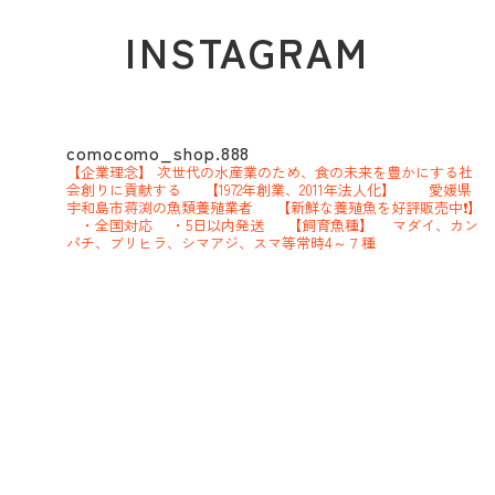
INSTAGRAM
comocomo_shop.888
【企業理念】
次世代の水産業のため、食の未来を豊かにする社
会創りに貢献する
【1972年創業、2011年法人化】
愛媛県
宇和島市蒋渕の魚類養殖業者
【新鮮な養殖魚を好評販売中❗】
・全国対応
・5日以内発送
【飼育魚種】
マダイ、カン
パチ、ブリヒラ、シマアジ、スマ等常時4～７種