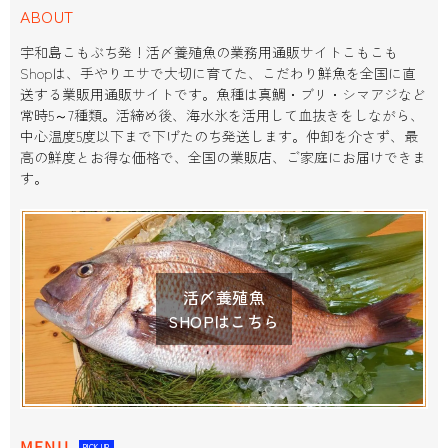
ABOUT
宇和島こもぶち発！活〆養殖魚の業務用通販サイトこもこも
Shopは、手やりエサで大切に育てた、こだわり鮮魚を全国に直
送する業販用通販サイトです。魚種は真鯛・ブリ・シマアジなど
常時5～7種類。活締め後、海水氷を活用して血抜きをしながら、
中心温度5度以下まで下げたのち発送します。仲卸を介さず、最
高の鮮度とお得な価格で、全国の業販店、ご家庭にお届けできま
す。
活〆養殖魚
SHOPはこちら
MENU
PICK UP