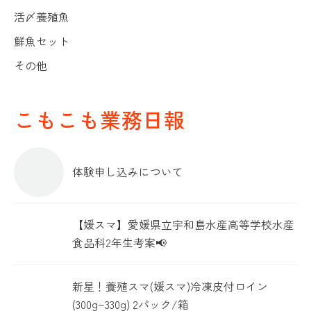
活〆養殖魚
鮮魚セット
その他
こもこも業務日報
体験申し込みについて
【媛スマ】愛媛県立宇和島水産高等学校水産
食品科2年生考案📢
新星！養殖スマ(媛スマ)冷凍皮付ロイン
(300g~330g) 2パック/箱