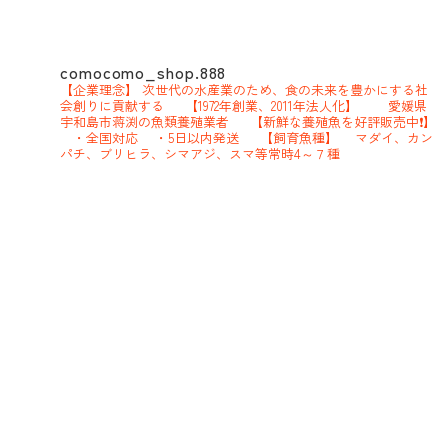
comocomo_shop.888
【企業理念】
次世代の水産業のため、食の未来を豊かにする社
会創りに貢献する
【1972年創業、2011年法人化】
愛媛県
宇和島市蒋渕の魚類養殖業者
【新鮮な養殖魚を好評販売中❗】
・全国対応
・5日以内発送
【飼育魚種】
マダイ、カン
パチ、ブリヒラ、シマアジ、スマ等常時4～７種