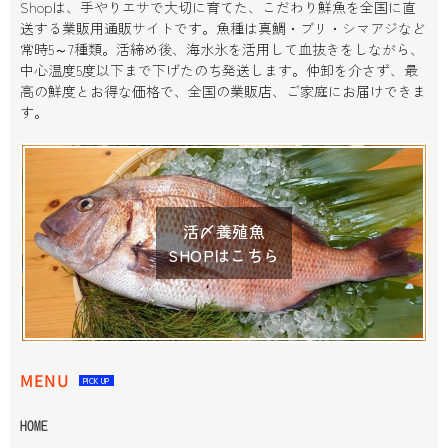
Shopは、手やりエサで大切に育てた、こだわり鮮魚を全国に直
送する業販用通販サイトです。魚種は真鯛・ブリ・シマアジなど
常時5～7種類。活締め後、海水氷を活用して血抜きをしながら、
中心温度5度以下まで下げたのち発送します。仲卸を介さず、最
高の鮮度とお得な価格で、全国の業販店、ご家庭にお届けできま
す。
活〆養殖魚
SHOPはこちら
MENU
PICK UP
HOME